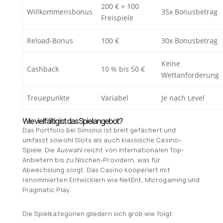
200 € + 100
Willkommensbonus
35x Bonusbetrag
Freispiele
Reload-Bonus
100 €
30x Bonusbetrag
Keine
Cashback
10 % bis 50 €
Wettanforderung
Treuepunkte
Variabel
Je nach Level
Wie vielfältig ist das Spielangebot?
Das Portfolio bei Simsino ist breit gefächert und
umfasst sowohl Slots als auch klassische Casino-
Spiele. Die Auswahl reicht von internationalen Top-
Anbietern bis zu Nischen-Providern, was für
Abwechslung sorgt. Das Casino kooperiert mit
renommierten Entwicklern wie NetEnt, Microgaming und
Pragmatic Play.
Die Spielkategorien gliedern sich grob wie folgt: