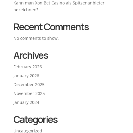
Kann man Xon Bet Casino als Spitzenanbieter
bezeichnen?
Recent Comments
No comments to show.
Archives
February 2026
January 2026
December 2025
November 2025
January 2024
Categories
Uncategorized