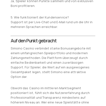
Ja, Spieler können Punkte sammeln und von exklusiven
Boni profitieren.
5. Wie funktioniert der Kundenservice?
Support ist per Live-Chat und E-Mail rund um die Uhr in
mehreren Sprachen erreichbar.
Auf den Punkt gebracht
Simsino Casino verbindet starke Bonusangebote mit
einem umfangreichen Spielportfolio und modernen
Zahlungsmethoden. Die Plattform überzeugt durch
einfache Bedienbarkeit und einen zuverlässigen
Support. Für Spieler, die Wert auf ein ausgewogenes
Gesamtpaket legen, stellt Simsino eine attraktive
Option dar.
Obwohl das Casino im mittleren Marktsegment
positioniert ist, fühlt sich die Nutzererfahrung durch
Professionalität und Transparenz mindestens auf
höherem Niveau an. Wer eine neue Spielstätte ohne