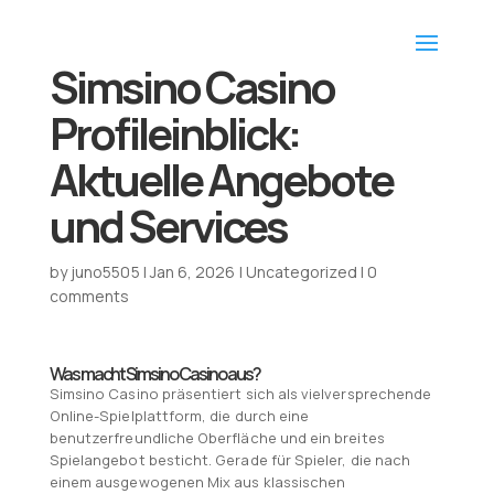
R
O
S
8
Simsino Casino
Profileinblick:
Aktuelle Angebote
und Services
by
juno5505
|
Jan 6, 2026
|
Uncategorized
|
0
comments
Was macht Simsino Casino aus?
Simsino Casino präsentiert sich als vielversprechende
Online-Spielplattform, die durch eine
benutzerfreundliche Oberfläche und ein breites
Spielangebot besticht. Gerade für Spieler, die nach
einem ausgewogenen Mix aus klassischen