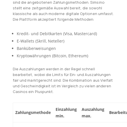
sind die angebotenen Zahlungsmethoden. Simsino
stellt eine zeitgemäße Auswahl bereit, die sowohl
klassische als auch moderne digitale Optionen umfasst.
Die Plattform akzeptiert folgende Methoden:
Kredit- und Debitkarten (Visa, Mastercard)
E-Wallets (Skrill, Neteller)
Banküberweisungen
Kryptowährungen (Bitcoin, Ethereum)
Die Auszahlungen werden in der Regel schnell
bearbeitet, wobei die Limits für Ein- und Auszahlungen
fair und marktgerecht sind. Die Kombination aus Vielfalt
und Geschwindigkeit ist im Vergleich zu vielen anderen
Casinos ein Pluspunkt.
Einzahlung
Auszahlung
Zahlungsmethode
Bearbeit
min.
max.