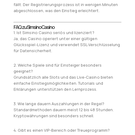
fällt. Der Registrierungsprozess ist in wenigen Minuten
abgeschlossen, was den Einstieg erleichtert.
FAQ zu Simsino Casino
1. Ist Simsino Casino seriös und lizenziert?
Ja, das Casino operiert unter einer gültigen
Glücksspiel-Lizenz und verwendet SSL-Verschlüsselung
für Datensicherheit.
2. Welche Spiele sind für Einsteiger besonders
geeignet?
Grundsätzlich alle Slots und das Live-Casino bieten
einfache Einstiegsmöglichkeiten. Tutorials und
Erklärungen unterstützen den Lernprozess.
3. Wie lange dauern Auszahlungen in der Regel?
Standardmethoden dauern meist 12 bis 48 Stunden.
Kryptowährungen sind besonders schnell.
4. Gibt es einen VIP-Bereich oder Treueprogramm?